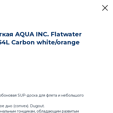
кая AQUA INC. Flatwater
254L Carbon white/orange
рбоновая SUP-доска для флета и небольшого
е дно (convex). Dugout.
нальным гонщикам, обладающим развитым