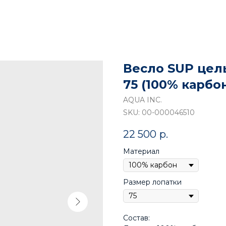
Весло SUP цель
75 (100% карб
AQUA INC.
SKU:
00-000046510
22 500
р.
Материал
Размер лопатки
Состав: